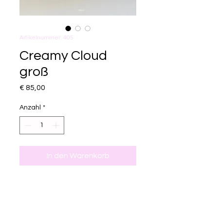
Artikelnummer: 405
Creamy Cloud
groß
Preis
€ 85,00
Anzahl
*
In den Warenkorb
Handgefertigte, weiche
Flechttasche in elegantem
Creme und breitem
Schultergurt.