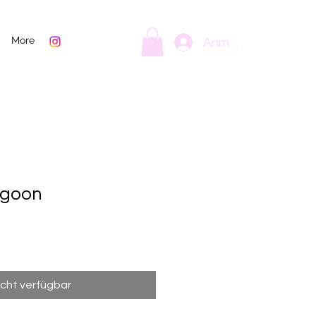
More
Anmelden
agoon
icht verfügbar