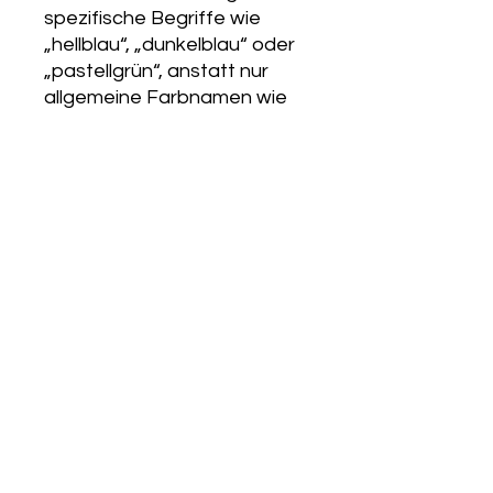
spezifische Begriffe wie
„hellblau“, „dunkelblau“ oder
„pastellgrün“, anstatt nur
allgemeine Farbnamen wie
„blau“ oder „grün“. Je
genauer Ihre Beschreibung,
desto besser können wir Ihr
Produkt nach Ihren
individuellen Wünschen
anfertigen.
Für größere Abweichungen,
wie eine Anpassung der
Form, beachten Sie bitte,
dass dies den Preis
beeinflussen kann.
Kontaktieren Sie uns hierfür
einfach per E-Mail,