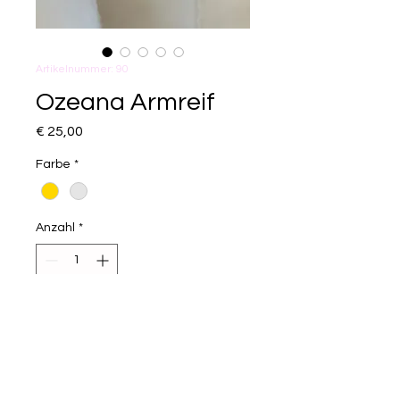
Artikelnummer: 90
Ozeana Armreif
Preis
€ 25,00
Farbe
*
Anzahl
*
In den Warenkorb
Der Armreif besteht aus
Edelstahl und lässt sich dank